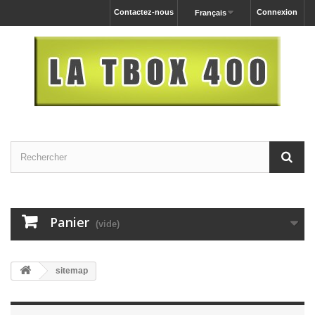
Contactez-nous
Connexion
Français
Panier
(vide)
sitemap